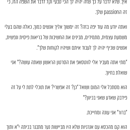
איך. שלא לדבר על כך שזה יהיה לך הכי טבעי וקל לדבר את השפה הזו, כי
זה הpassion שלך.
ואתה יודע מה עוד יפה בזה? זה ימשוך אליך אנשים כמוך, כאלה שהם בעלי
משמעת עצמית, מתמידים, מבינים את החשיבות של בריאות פיסית ונפשית,
אנשים שכיף יהיה לך לעבוד איתם ושיהיו לקוחות שלך".
"מתי אתה מעביר אלי לווטסאפ את הסרטון הראשון שאתה עושה?" אני
שואלת בחיוך.
הוא מסתכל אלי המום ושואל "כן? זה אפשרי? את תוכלי לתת לי על זה
פידבק שאדע שאני בכיוון?"
"ברור" אני עונה ומחייכת.
הוא קם מהכסא עם אנרגיות שלא היו מביישות נער מתבגר בכיתה י"א ותוך