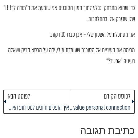
כדי שהוא מתרחק ונבלע לתוך המון הסוכנים אני שומעת את ה"תודה לך!!!!"
שלו שנזרק אלי בהתלהבות.
אני מסתכלת על השעון שלי – אכן עברו 10 דקות.
מרימה את העיניים אל הסוכנת שעומדת מולי, ידה על הכסא הריק ושאלה
בעיניה "אפשר?"
לפוסט הקודם
לפוסט הבא
In a digital world, we value personal connection
איך הופכים חיוכים למכירות: האמנות העוצמתית של סקרי שביעות רצון
כתיבת תגובה