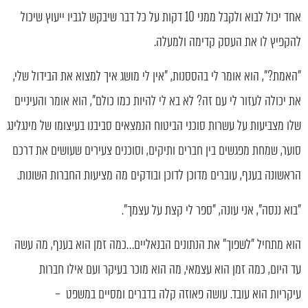
אחד יכול לבוא ולקבל ממני 10 דקות על כל דבר שיבקש לגביו ייעוץ שיכול
להקפיץ לו את העסק קדימה ולמעלה.
"האמת?", הוא אומר לי בהססנות, "אין לי מושג איך למצוא את הבידול שלי,
את יכולה לעזור לי עם זה? לא בא לי להיות כמו כולם", הוא אומר והעיניים
שלו מצביעות על עשרות סוכני הביטוח הנמצאים סביבנו בעיצומו של מינגלינג
סוער, שמחת מפגשים בין חברים ותיקים, וסוכנים צעירים שעושים את דרכם
הראשונה בענף, עוברים מדוכן לדוכן ובודקים מה מציעות החברות השונות.
"בוא ננסה", אני עונה, "ספר לי קצת על עצמך".
הוא מתחיל "לשפוך" את הנתונים הבנאליים…כמה זמן הוא בענף, מה עשה
עד היום, כמה זמן הוא עצמאי, מה הוא מוכר בעיקר ועם אילו חברות
עיקריות הוא עובד. עושה פאוזה קלה בדברים ומסיים במשפט –