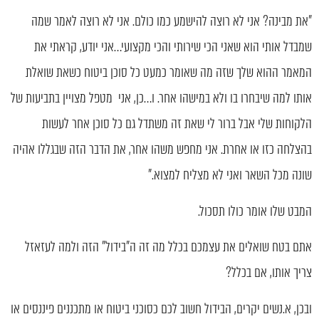
"את מבינה? אני לא רוצה להישמע כמו כולם. אני לא רוצה לאמר שמה
שמבדל אותי הוא שאני הכי שירותי והכי מקצועי…אני יודע, קראתי את
המאמר ההוא שלך שזה מה שאומר כמעט כל סוכן ביטוח כשאת שואלת
אותו למה שיבחרו בו ולא במישהו אחר. ו…כן, אני מטפל מצויין בתביעות של
הלקוחות שלי אבל ברור לי שאת זה משתדל גם כל סוכן אחר לעשות
בהצלחה כזו או אחרת. אני מחפש משהו אחר, את הדבר הזה שבגללו אהיה
שונה מכל השאר ואני לא מצליח למצוא."
המבט שלו אומר כולו תסכול.
אתם בטח שואלים את עצמכם בכלל מה זה ה"בידול" הזה ולמה לעזאזל
צריך אותו, אם בכלל?
ובכן, א.נשים יקרים, הבידול חשוב לכם כסוכני ביטוח או מתכננים פיננסים או