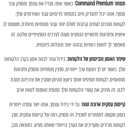
תמחור Command Premium
: כאשר אתה מבדל את עצמך ומספק ערך
מוסף, אתה יכול להצדיק חיוב בתמחור פרימיום עבור השירותים שלך.
לקוחות מוכנים לעתים קרובות לשלם יותר עבור מומחיות מיוחדת, תשומת לב
אישית ופתרונות חדשניים הנותנים מענה לצרכים הספציפיים שלהם. זה
מאפשר לך להשיג רווחיות גבוהה יותר והצלחה פיננסית.
שיפור האמון והביטחון של הלקוחות
: בידול עוזר לבנות אמון בקרב הלקוחות
שלך. כאשר יש לך הצעת ערך ייחודית, מפגין מומחיות ומספק פתרונות
מותאמים, לקוחות תופסים אותך כיועץ מהימן שמבין את צרכיהם וטובת
ליבם. זה מחזק את קשרי הלקוחות שלך ומטפח נאמנות לטווח ארוך.
קיימות עסקית ארוכת טווח
: על ידי בידול עצמך, אתה יוצר עמדה ייחודית
בשוק שקשה למתחרים לשכפל. זה מספק רמה של קיימות עסקית, שכן
לקוחות מכירים ומעריכים את הערך הייחודי שאתה מציע. כתוצאה מכך,