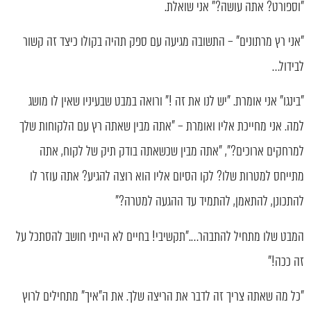
"וספורט? אתה עושה?" אני שואלת.
"אני רץ מרתונים" – התשובה מגיעה עם ספק תהיה בקולו כיצד זה קשור
לבידול…
"בינגו" אני אומרת. "יש לנו את זה !" ורואה במבט שבעיניו שאין לו מושג
למה. אני מחייכת אליו ואומרת – "אתה מבין שאתה רץ עם הלקוחות שלך
למרחקים ארוכים?", "אתה מבין שכשאתה בודק תיק של לקוח, אתה
מתייחס למטרות שלו? לקו הסיום אליו הוא רוצה להגיע? אתה עוזר לו
להתכונן, להתאמן, להתמיד עד ההגעה למטרה?"
המבט שלו מתחיל להתבהר…."תקשיבי! בחיים לא הייתי חושב להסתכל על
זה ככה!"
"כל מה שאתה צריך זה לדבר את הריצה שלך. את ה"איך" מתחילים לרוץ