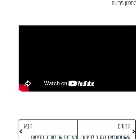
לתכנון פרישה
הקודם
הבא
אאוטסורסינג כמנוף לפיתוח עסקי – טל דן מארחת את איילת סרוסי ושני קוקיא-טל
מארחת את סוכנת הביטוח מיכל רוזמן – מה אפשר ללמוד מסנדלרים לא יחפים