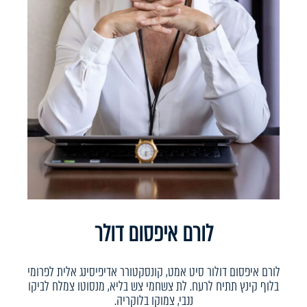
לורם איפסום דולר
לורם איפסום דולור סיט אמט, קונסקטורר אדיפיסינג אלית לפרומי
בלוף קינץ תתיח לרעח. לת צשחמי צש בליא, מנסוטו צמלח לביקו
ננבי, צמוקו בלוקריה.