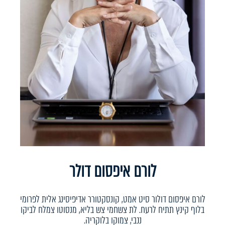
לורם איפסום דולר
לורם איפסום דולור סיט אמט, קונסקטורר אדיפיסינג אלית לפרומי
בלוף קינץ תתיח לרעח. לת צשחמי צש בליא, מנסוטו צמלח לביקו
ננבי, צמוקו בלוקריה.