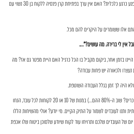
בהוזלת עלות ביטוח המשכנתא לזוג שמנהל עסק עצמאי שנפגע כרגע כלכלית? האם אין ערך בפתיחת קרן פנסיה ללקוח בן 30 נשוי עם
אתם אלו ששומרים על היקרים להם מכל.
בל אין לי ברירה. מה עושים?"….
ינו בזמן אחר, ביקום מקביל בו הכל כרגיל האם היית מפטר גם אז? מה
נעצרו ולכאורה יש פחות עבודה?
לא היה לך זמן בגלל העבודה השוטפת.
חלקו את הלקוחות שהנכם מגיעים אליהם פחות ביום יום (זוכרים? שוב ה-80% ההם…) במנות של 10 או 20 לקוחות לכל עובד, הנחו
ת ותנו לעובדים לשמור על התיק הקיים. מי יודע? אולי מהשיחות הללו
ום של העובדים שלכם ותרויחו עוד לקוח שיודע שלסוכן ביטוח שלו אכפת