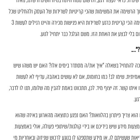
שיגרה. כדאי לעצור רגע, ולרשום ממה היתה בנויה השיגרה שלנו, מאלו
וך הרשימה את המשימות שהכי קריטיות לשרידות של העסק ולהחליט שכל
יום אנחנו עושים משהו מתוך המשימה הזו. למשל, אם המשימה הכי קריטית כרגע לשרידות היא פגישות מכירה והיינו רגילים לעשות 3
יום בלי לבצע את האחת הזו. משם הגלגל כבר יתחיל לנוע.
?"….
יכה להתחיל בשאלה "איך את/ה מסתדר בימים אלו? האם יש משהו שיש
אמיתית. שימו לב! כמו בחומוס, אם לא עושים באהבה, עדיף לא לעשות
יתו קשר. זה יצוף מיד. לכן, תתכוונו באמת להבין מה שלומו, תנו לו לדבר,
גע.
הוא צריך פיתרון בהלוואות? האם נפגע כתוצאה מהארוע באיזה שהוא
מצעות מידע שיש בידיכם או בידי קולגות/שיתופי פעולה, אולי באמצעות
יאות שעשיתם לו, או מידע שתספקו לו בנוגע לרכוש שניזוק ובאחריות מי