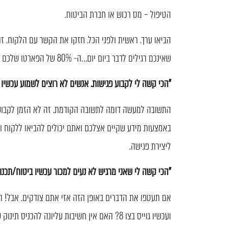
הטיפול – מס רכוש או חברת הביטוח.
הביאו ערך. ראשית ולפני הכל. חזקו את הקשר עם הלקוח. זה
שאינכם רגילים לדבר ביום יום…ה- 80% של הפארטו שלכם (כי עם ה-20% אתם ממילא מדברים).
"הכי קשה לי לקבוע פגישות. אנשים לא רוצים לשמוע עכשיו 
התשובה למעשה דומה לתשובה הקודמת. זה לא הזמן לקבוע פ
באמצעות מידע שקיים אצלכם ואתם יכולים להביאו ללקוח ו
ליצירת פגישה.
"הכי קשה לי שאני מרגיש לא נעים למכור עכשיו ביטוח/תכנון 
ועכשיו גוייס בצו 8? האם אין חשיבות עליונה לה