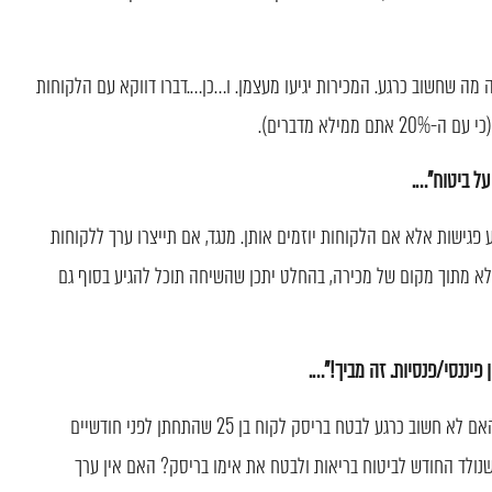
 מה שחשוב כרגע. המכירות יגיעו מעצמן. ו…כן….דברו דווקא עם הלקוחות
על ביטוח"….
גישות אלא אם הלקוחות יוזמים אותן. מנגד, אם תייצרו ערך ללקוחות
לא מתוך מקום של מכירה, בהחלט יתכן שהשיחה תוכל להגיע בסוף גם
פיננסי/פנסיות. זה מביך!"….
אם תעטפו את הדברים באופן הזה אזי אתם צודקים. אבל! האם לא חשוב כרגע לבטח בריסק לקוח בן 25 שהתחתן לפני חודשיים
כניס תינוק שנולד החודש לביטוח בריאות ולבטח את אימו בריסק? האם אין ערך