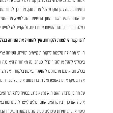
אנחנו לא במצב שיגרתי בכלל ולכן קשה לנו לחשוב על לבנות 
משימות וכמה זמן הוקדש לכל אחת מהן. אחר כך לבחור מת
כאלה מידי יום, ננסה לעשות אחת ביום. ולהקפיד לא לסיים 
"הכי קשה לי לפנות ללקוחות. איך להתחיל את השיחה בכלל
הייתי מתחילה מלפנות ללקוחות קיימים תחילה. השיחה צר
ביכולתי להקל או לעזור לך?" כשהכוונה מאחוריה היא כנה ו
בכלל. אם אינכם מתכוונים להתעניין באמת בלקוח – אל תצרו א
אל תפסיקו אותו באמצע ואל תדברו בשום אופן על מכירה כר
על מה כן לדבר? האם הוא נמצא כרגע בבעיה כלכלית? האם 
אופן? אם כן – בידקו האם אתם יכולים לייצר לו פתרונות בא
כיסוי או כתב שירות טיפולים פסיכולוגים במסגרת ביטוח הבר