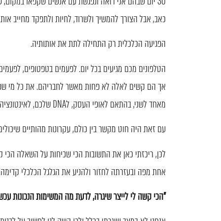
30 יום שבהם אני רואה ונפגשת עם אנשים שקפאו במקום,
כאב, אבל הצורך להמשיך ולשרוד, לחיות ולתפקד מחייב אות
הפגיעה הכלכלית רק התחילה לתת את אותותיה.
הטלפונים מכם מגיעים בכל יום. לפעמים בטפטופים, לפעמים 
אך הם קשים לאלה לא פחות מאשר לחבריהם. את כל מי שפנ
מאחד לשני, בהתאם לאופי העסק, לDNA שלכם, לאינטונציה של קולכם בטלפון או בפגישה, למצב המנטלי…
עם זאת היה חוט מקשר בין כולם, עקרונות מהותיים שיכולי
לכן, ריכזתי כאן את התשובות הכי שכיחות על השאלה הכי 
אחת מפה ובעזרתה לחזור ולהניע את הגלגל הכלכלי קדימה.
"הכי קשה לי לייצר שיגרה, לדעת מה המשימות הנכונות עכשי