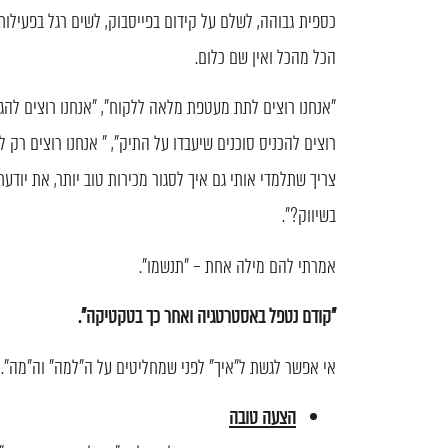
כספית גבוהה, לשלם על קידום בפייסבוק, לשים רגל בפעילות
הכל מהכל ואין שם כלום.
"אנחנו רוצים לתת מעטפת מלאה ללקוח", "אנחנו רוצים להגי
רוצים להכניס סוכנים שיעבדו על התיק", " אנחנו רוצים רק ל
צריך שתלמדי אותי גם איך לסגור מכירות טוב יותר, את יודעת
בשיווק?".
אמרתי להם מילה אחת – "תנשמו".
"קודם נטפל באסטרטגיה ואחר כך בטקטיקה".
אי אפשר לגשת ל"איך" לפני שמחליטים על ה"למה" וה"מה".
הצעה טובה