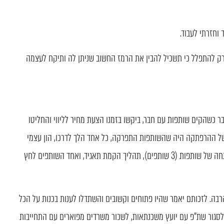
 רק להתפלל כי תשכיל להבין את הרמז החשוב שניתן לה ותיקח לעצמה
 כשהקים שותפות עם חבר, ביקשו בזמנו הצעת מחיר לליווי והחליטו
 של ההרפתקה היה שהשותפות התפרקה, כל אחד הלך לדרכו, הון עצמי
הושקע וירד לטמיון ועכשיו, שנה וחצי אחרי, הוא שוב על פיתחה של שותפות (3 שותפים), תהליך הקמת תאגיד, ואחד השותפים לחץ
בה. לזכותם יאמר שהיו פתוחים וקשובים והשתדלו לענות בכנות על הכל
כמה חדשים הספיקו לעבור בין 2 בתי סוכן, לסגור שת"פ עם יועץ משכנתאות, לשכור משרדים מפוארים עם התחייבות