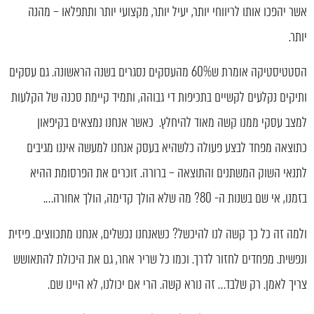
אשר יהפכו אותו לריווחי יותר, יעיל יותר, מקצועי יותר ותתפלאו – מהנה
יותר.
הסטטיסטיקה אומרת ש60% מהעסקים נסגרים בשנה הראשונה. גם עסקים
ותיקים נקלעים לקשיים בתכיפות די גבוהה, ותמיד קיימת סכנה של הקלעות
למצב עסקי ממנו קשה מאוד להיחלץ. כאשר אנחנו נמצאים בקיפאון
כתוצאה מפחד לבצע פעולה כלשהיא בעסק אנחנו למעשה איננו מגיבים
לתנאי השוק המשתנים והתוצאה – ברורה. זוכרים את הפרסומת ההיא
בזמנו, אי שם בשנות ה- 80? מה שלא הולך קדימה, הולך אחורה….
ולמה זה כל כך קשה לנו להיכשל? כשאנחנו נכשלים, אנחנו מתכווצים. פיזית
ונפשית. מפחדים לחזור לדרך. וכמו כל שריר אחר, גם את היכולת להתאושש
צריך לאמן. רק שלבד… זה נורא קשה. הרי אם יכולנו, לא היינו שם.