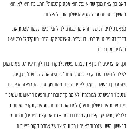
האם כתוצאה מכך שהוא נפל הוא מפסיק לנסות? התשובה היא לא. הוא
ממשיך בנסיונות עד לרגע שהכישלון הופך להצלחה.
כשאנו נולדים הכישלון הוא מה שגורם לנו להבין כיצד ללמוד לשנות את
הדרך בה ניסינו עד לרגע בו נצליח. האינסטינקט הזה "מתקלקל" ככל שאנו
הולכים ומתבגרים.
וכן, אנו צריכים להכין את עצמנו נפשית למקרה בו הלקוח יגיד לנו שאינו מוכן
לשלם לנו שכר טרחה, כי יש סוכן אחר "שעושה את זה בחינם", וכן, יתכן
שהסרטון הראשון שנעלה לא יהיה כזה מהוקצע וטוב, וההרצאה הראשונה
שנעביר תרגיש לנו מגומגמת ולא ממוקדת וברורה, והפעם הראשונה שנמכור
פיננסים תהיה כישלון חרוץ (תלמדו את התחום, תעמיקו, תקראו עיתונות
כלכלית, תשקיעו קצת בעצמכם בבורסה – גם אם קצת תפסידו) והפוסט
הראשון והשני שנכתוב לא יהיו מבית היוצר של אגודת הקופירייטרים