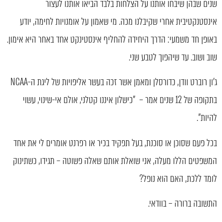
שנים שבהן שיבחו אותנו על הצלחות בלבד הביאו אותנו לעצור
אינסטנקטיבית אחרי שקיבלנו מכה. מי שאמון על אומנויות לחימה, יודע
באופן חד משמעי: הדרך היחידה להחליף אינסטינקט אחד באחר היא אימון.
שוב ושוב. עד שיהפוך לטבע שני.
ג'ון רוברט וודן, כדורסלן ומאמן אשר זכה בעשר אליפויות של ליגת ה-NCAA
בתקופה של 12 שנים אמר – "כישלון איננו קטלני, אולם אי-שינוי, עשוי
להיות".
בכל פעם שסוכן או סוכנת, בעל תפקיד בכיר או רפרנט אומרים לי את אחד
המשפטים הללו מעלה, אני שואלת אותם שאלה פשוטה – תגידו, כשתינוק
לומד ללכת, האם הוא נופל?
התשובה ברורה – בוודאי.