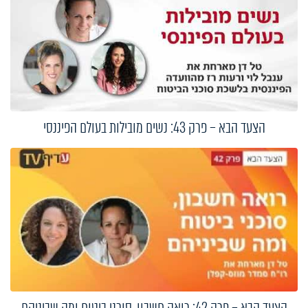
הצעד הבא – פרק 43: נשים מובילות בעולם הפיננסי
הצעד הבא – פרק 42: רואה חשבון, סוכני ביטוח ומה שביניהם