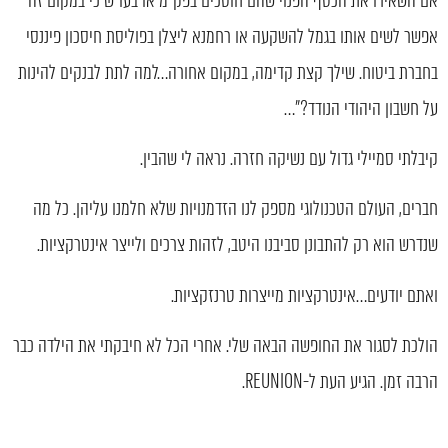
אם השאירו את הכסף הפנוי שהם חוסכים בפק"מ או בעו"ש כי במקום זה
אפשר לשים אותו בגמל להשקעה או רחמנא ליצלן בפוליסת חיסכון פיננסי
בחברת ביטוח. שילך קצת קדימה, במקום אחורה…למה לתת לבנקים להינות
על חשבון היהודי הנודד?"…
קיבלתי סמיילי גדול עם נשיקה חזרה. נראה לי שהבין.
חברים, העולם הטכנולוגי מספק לנו הזדמנויות שלא חלמנו עליהן. כל מה
שנדרש הוא רק להתבונן סביבנו היטב, לזהות צרכים ולייצר אינטרקציות.
ואתם יודעים…אינטרקציות מייצרות טרנזקציות.
הולכת לסגור את החופשה הבאה שלי. אחרי הכל לא חיבקתי את הילדה כבר
הרבה זמן. הגיע העת ל-REUNION.