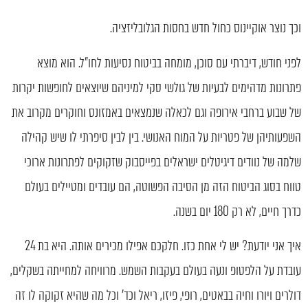
וכך נוצר אוקיינוס כחול חדש בחסות הגלובליזציה.
לפני חודש, דיברתי עם סוכן, מומחה בביטוח נסיעות לחו"ל. הוא מוצא
פתרונות מדהימים לבעיות של גולשי סקי למיניהם שיוצאים לחופשות יקרות
של שבוע ברחבי אירופה וגם לכאלה שנמצאים באמזונס וחוקרים מקרוב את
השפעותיהן של פטריות על המוח האנושי. בין לבין סיפרתי לו שיש קהילה
שלמה של נוודים דיגיטלים ישראלים בפייסבוק שזקוקים לפתרונות ארוכי
טווח בסוג הביטוח הזה מן הסיבה הפשוטה, הם עובדים ומטיילים בעולם
כדרך חיים, לא רק 180 יום בשנה.
איך אני יודעת? יש לי אחת כזו. חלקכם אפילו מכירים אותה. היא בת 24
עובדת על הלפטופ ונעה בעולם בעקבות השמש. מרוויחה למחייתה בשקלים,
דולרים ויורו וחיה בבאטים, רופי, פיזו, ריאל וכד' וכל מה שהיא זקוקה לו זה