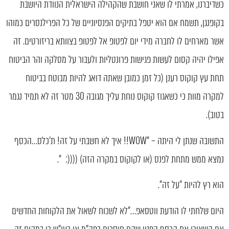
כשדיברנו, אמרתי לו שאני חושבת שהקהילה הישראלית הנוודת היושבת
בקופנגן, תשמח אם הוא יטפל בתיקים הפנסיוניים של כל הפרילנסרים כמוהו
אשר מארחים לו לחברה מידי יום לפטופ אל לפטופ בצוותא בריזורטים. זה
אפילו יהיה קסום לעשות פגישות פרונטליות ולעבור על מסלקה והר הביטוח
תחת עץ קוקוס רענן (כל זמן כמובן שאתה דואג להיות מבוטח בביטוח
למקרה מוות כי כשאגוז קוקוס נוחת עליך מגובה 30 מטר זה לא תמיד נגמר
בטוב).
התשובה שנתן לי היתה – "WOW!! איך לא חשבתי על זה! ת'כלס…הכסף
נמצא ממש מתחת לפנס (או לקוקוס במקרה הזה) ((((: ".
הוא רץ להיות "על זה".
היום שלחתי לו הודעת ווטסאפ…"לא לשכוח לשאול את הלקוחות החדשים