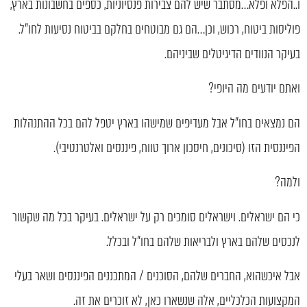
ו..הפלא ופלא…מסתבר שיש להם צבירות פנסיוניות, כספים בחשבונות בארץ,
פוליסות ביטוח, רכוש, וכן…הם גם מבוטחים בחלקם בביטוח נסיעות לחו"ל.
בעיקר הנוודים הדיגיטלים שביניהם.
ואתם יודעים מה היופי?
הם נמצאים בחו"ל אבל מעדיפים שמישהו בארץ יטפל להם בכל ההתנהלות
הפיננסית הזו (סיכונים, חיסכון ארוך טווח, פיננסים ואלטרנטיבי).
ולמה?
כי הם ישראלים. וישראלים סומכים רק על ישראלים. בעיקר בכל מה שקשור
לנכסים שלהם בארץ ולבריאות שלהם בחו"ל ובכלל.
אבל איכשהוא, החברים שלהם, הסוכנים / המתכננים הפיננסים ושאר בעלי
המקצועות הכלכליים, אלה שנשארו כאן, לא זוכרים את זה.