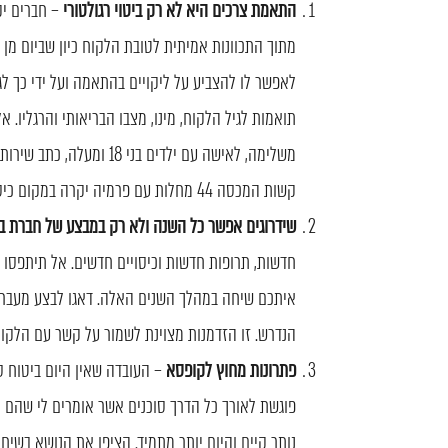
התאמת צרכים היא לא רק ביטוי רגולטורי
– חברים יק
מתוך התכוונות אמיתית לטובת הלקוח כיון שביום מן ה
לאפשר לו להצביע על ליקויים בהתאמה ועל ידי כך 
תואמות לגיל הלקוח, מינו, מצבו הבריאותי והרגליו.
משלימה, לאישה עם ילדים ב
קשות המכסה 44 מחלות עם פרמיה יקרה במקום כיסוי לסרטן בלבד עם פרמיה זולה יותר.
שידרוגים אפשר כל השנה ולא רק במבצע של חברת ב
איתכם שיחה במהלך השנים האלה. דאגו לבצע מעבר 
הנדרש. זו הזדמנות מצוינת לשמור על קשר עם הלקוח 
פתרונות מחוץ לקופסא
– העובדה שאין היום ביטוח ס
פוגשת לאורך כל הדרך סוכנים אשר אומרים לי שהם לא
נותר קיים והיום יותר מתמיד. הציפו את הנושא בשי