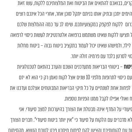
רים, בבואכם להתאים את הביטוח ואת המלצותיכם ללקוח, עשו זאת
ימים יתכן ובתיק אותו בניתם יתקל סוכן אחר, אחרי הכל אינכם רוצים
לגרום ללקוח לפקפק במקצועיותכם. שימו לב עד כמה ההמלצות שלכם
 אל תציעו ללקוח שאינו משתמש ברפואה אלטרנטיבית לעשות כיסוי לרפואה
ני 18 ומעלה, כתב שירות לילד, ולמישהו שאינו יכול לעמוד בתקציב ביטוח גבוה – ביטוח מחלות
יטוח
– ביטוחי הבריאות מתעדכנים השכם והערב בהתאם לטכנולוגיות
חדשות, תרופות חדשות וכיסויים חדשים. אל תיתפסו עם כיסוי לתרופות מלפני 10 שנים אצל לקוח נאמן רק כי הוא לא יזם
לפחות אחת לשנתיים על כל תיקי הבריאות המבוטחים אצלכם ועדכנו את
ואולי אפילו לקבל ממנו הפניות נוספות.
יעודי על המדף אינה מבטלת את הצורך בהיערכות למצב סיעודי. אני
 מדברים עם הלקוח על סיעוד כי "אין יותר ביטוח סיעודי". חברים הצורך
חות עם לקוחותיכם והציעו להם לפתוח חיסכון פרט לטובת הנושא. מקסימום