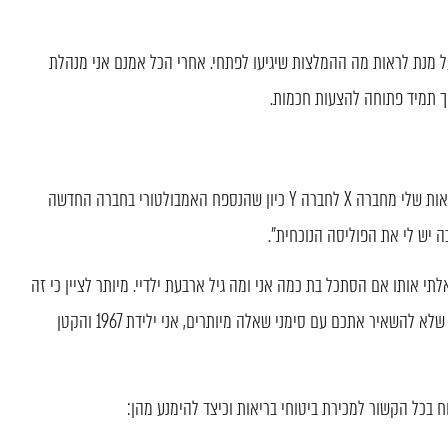
 מנת לראות מה ההמלצות שיגיעו לפתחי. אחרי הכל אמנם אני מנהלת
הנציג הציע לי, לא פחות ולא יותר, להחליף את פוליסת הבריאות שלי מחברה X לחברה Y כיון שהנספח האמבולטורי בחברה החדשה
ה יש לי את הפוליסה הנוכחית".
תי אותו אם הסתכל בת כמה אני ומה גיל ארבעת ילדיי. מיותר לציין כי זה
הספיק כדי לגרום לו להתנצל ולחזור בו מ"המלצתו". על מנת שלא להשאיר אתכם עם סימני שאלה מיותרים, אני ילידת 1967 והקטן
 בכל הקשור למכירת ביטוחי בריאות וכיצד להימנע מהן: